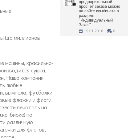
предварительный
просчет заказа можно
ьные.
на сайте комбината в
разделе
"Индивидуальный
Заказ"
19.01.2016
0
ы (до миллионов
е машины, красильно-
роизводится сушка,
ен. Наша компания
ить любые
и, вымпела, футболки,
товые флажки и флаги
звести печатать на
ке, бирке) по
сти различную
удочки для флагов,
лагов.