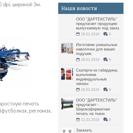
dpi, шириной 3м.
Наши новости
ООО "ДАРТЕКСТИЛЬ"
предлагает продукцию
выпускаемую под заказ.
26.01.2016
0
Изготовим уникальные
наволочки для ваших
подушек.
26.01.2016
0
Скатерти из габардина,
выполняем
индивидуальные
заказы.
26.01.2016
0
ООО "ДАРТЕКСТИЛЬ"
оростную печать
предлагает -
(футболках, регланах,
Широкоформатная
печать на ткани.
21.01.2016
0
Заказать