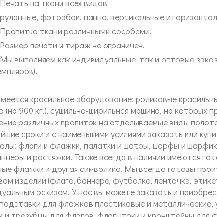
ечать на ткани всех видов.
улонные, фотообои, панно, вертикальные и горизонтал
ропитка ткани различными сособами.
азмер печати и тираж не ограничен.
ы выполняем как индивидуальные, так и оптовые заказ
емпляров).
меется красильное оборудование: роликовые красильны
(на 900 кг.), сушильно-ширильная машина, на которых п
ение различных пропиток на отделываемые виды полот
йшие сроки и с наименьшими усилиями заказать или куп
лы: флаги и флажки, палатки и шатры, шарфы и шарфик
аннеры и растяжки. Также всегда в наличии имеются го
ые флажки и другая символика. Мы всегда готовы прои
ом изделии (флаге, баннере, футболке, ленточке, этикет
уальным эскизам. У нас вы можете заказать и приобре
 подставки для флажков пластиковые и металлические, 
и и трезубцы для флагов, флагштоки и кронштейны для ф