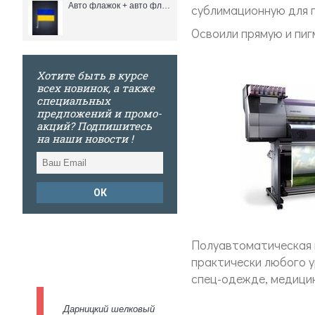
Авто флажок + авто флагшток (флажная сетка 26*37 см.)
сублимационную для п
Освоили
прямую и пиг
Хотите быть в курсе
всех новинок, а также
специальных
предложений и промо-
акций? Подпишитесь
на наши новости !
ОК
Полуавтоматическая 
практически любого у
спец-одежде, медицин
Дарницкий шелковый