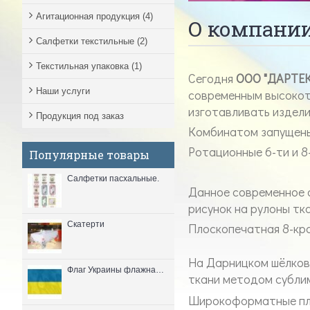
Агитационная продукция
(4)
О компани
Салфетки текстильные
(2)
Текстильная упаковка
(1)
Сегодня
ООО "ДАРТЕ
Наши услуги
современным высокот
изготавливать издел
Продукция под заказ
Комбинатом запущены 
Pотационные 6-ти и 8
Популярные товары
Салфетки пасхальные.
Данное современное о
рисунок на рулоны тк
Скатерти
Плоскопечатная 8-кра
На Дарницком шёлково
Флаг Украины флажная сетка 90*135 см.
ткани методом субли
Широкоформатные плот