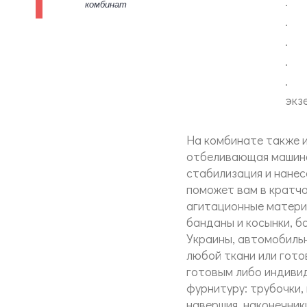
· П
комбинат
· р
· П
· Р
· М
экз
На комбинате также и
отбеливающая машина 
стабилизация и нанес
поможет вам в кратча
агитационные материа
банданы и косынки, б
Украины, автомобильн
любой ткани или готов
готовым либо индивид
фурнитуру: трубочки,
навершия, наконечник