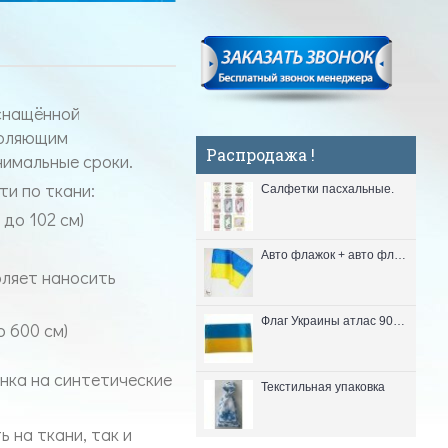
оснащённой
воляющим
Распродажа !
нимальные сроки.
и по ткани:
Салфетки пасхальные.
до 102 см)
Авто флажок + авто флагшток (полиэстер 26*37 см.)
оляет наносить
Флаг Украины атлас 90*135 см.
 600 см)
нка на синтетические
Текстильная упаковка
 на ткани, так и