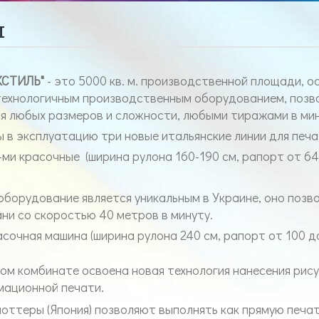
и
КСТИЛЬ"
- это 5000 кв. м. производственной площади, 
ехнологичным производственным оборудованием, поз
ия любых размеров и сложности, любыми тиражами в ми
в эксплуатацию три новые итальянские линии для печат
-ми красочные (ширина рулона 160-190 см, рапорт от 64 
борудование является уникальным в Украине, оно позв
ани со скоростью 40 метров в минуту.
сочная машина (ширина рулона 240 см, рапорт от 100 до
м комбинате освоена новая технология нанесения рису
мационной печати.
теры (Япония) позволяют выполнять как прямую печать