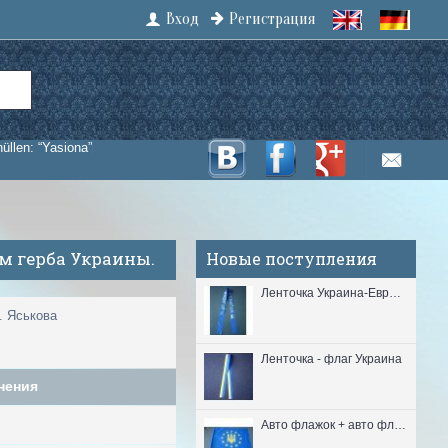
Вход
Регистрация
hüllen: “Yasiona”
м герба Украины.
Новые поступления
Ленточка Украина-Европа
. Яськова
Ленточка - флаг Украина
нения
Авто флажок + авто флагшток (Євро) полиэстер 26*37 см.