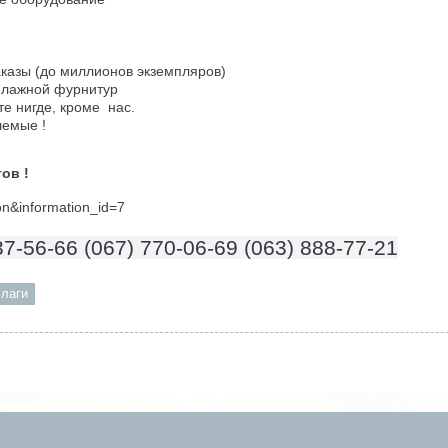
аказы (до миллионов экземпляров)
флажной фурнитур
е нигде, кроме нас.
емые !
ов !
ion&information_id=7
37-56-66
(067) 770-06-69
(063) 888-77-21
лаги