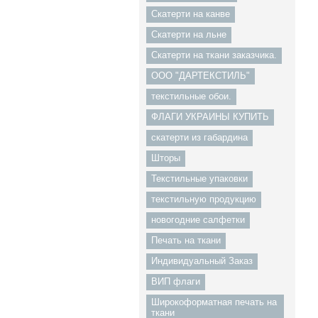
Скатерти на канве
Скатерти на льне
Скатерти на ткани заказчика.
ООО "ДАРТЕКСТИЛЬ"
текстильные обои.
ФЛАГИ УКРАИНЫ КУПИТЬ
скатерти из габардина
Шторы
Текстильные упаковки
текстильную продукцию
новогодние салфетки
Печать на ткани
Индивидуальный Заказ
ВИП флаги
Широкоформатная печать на
ткани