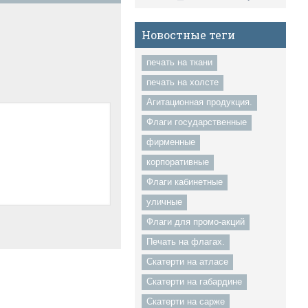
Новостные теги
печать на ткани
печать на холсте
Агитационная продукция.
Флаги государственные
фирменные
корпоративные
Флаги кабинетные
уличные
Флаги для промо-акций
Печать на флагах.
Скатерти на атласе
Скатерти на габардине
Скатерти на сарже