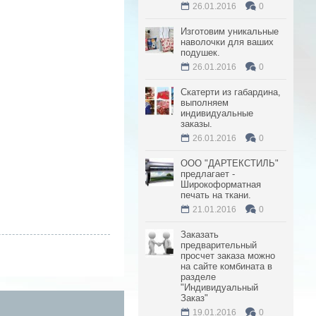
26.01.2016
0
Изготовим уникальные
наволочки для ваших
подушек.
26.01.2016
0
Скатерти из габардина,
выполняем
индивидуальные
заказы.
26.01.2016
0
ООО "ДАРТЕКСТИЛЬ"
предлагает -
Широкоформатная
печать на ткани.
21.01.2016
0
Заказать
предварительный
просчет заказа можно
на сайте комбината в
разделе
"Индивидуальный
Заказ"
19.01.2016
0