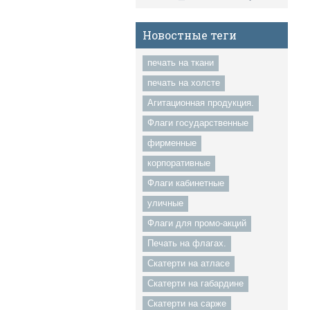
Новостные теги
печать на ткани
печать на холсте
Агитационная продукция.
Флаги государственные
фирменные
корпоративные
Флаги кабинетные
уличные
Флаги для промо-акций
Печать на флагах.
Скатерти на атласе
Скатерти на габардине
Скатерти на сарже