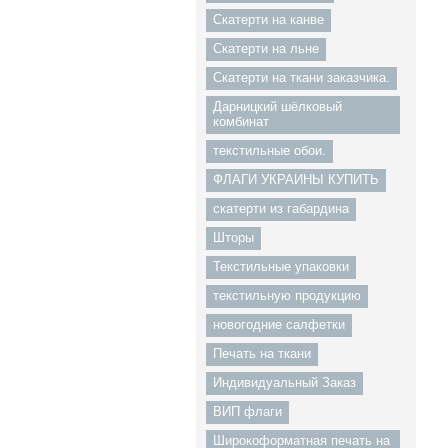
Скатерти на канве
Скатерти на льне
Скатерти на ткани заказчика.
Дарницкий шёлковый
комбинат
текстильные обои.
ФЛАГИ УКРАИНЫ КУПИТЬ
скатерти из габардина
Шторы
Текстильные упаковки
текстильную продукцию
новогодние салфетки
Печать на ткани
Индивидуальный Заказ
ВИП флаги
Широкоформатная печать на