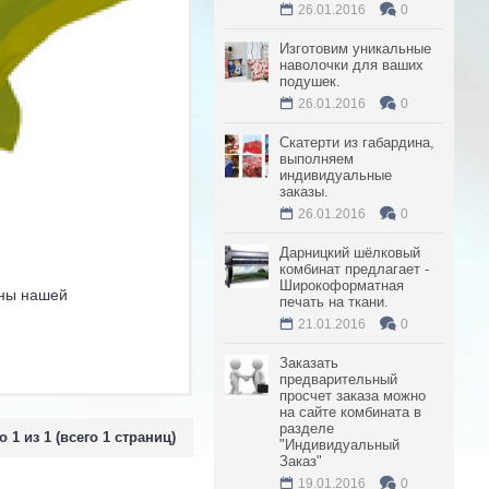
26.01.2016
0
Изготовим уникальные
наволочки для ваших
подушек.
26.01.2016
0
Скатерти из габардина,
выполняем
индивидуальные
заказы.
26.01.2016
0
Дарницкий шёлковый
комбинат предлагает -
Широкоформатная
оны нашей
печать на ткани.
21.01.2016
0
Заказать
предварительный
просчет заказа можно
на сайте комбината в
разделе
о 1 из 1 (всего 1 страниц)
"Индивидуальный
Заказ"
19.01.2016
0