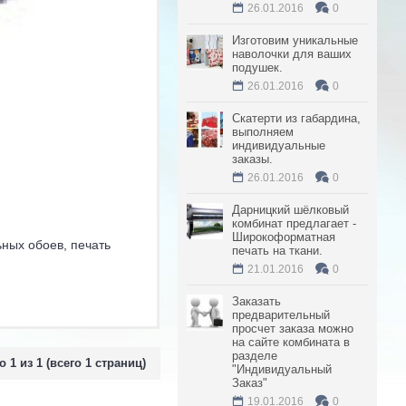
26.01.2016
0
Изготовим уникальные
наволочки для ваших
подушек.
26.01.2016
0
Скатерти из габардина,
выполняем
индивидуальные
заказы.
26.01.2016
0
Дарницкий шёлковый
комбинат предлагает -
Широкоформатная
ьных обоев, печать
печать на ткани.
21.01.2016
0
Заказать
предварительный
просчет заказа можно
на сайте комбината в
разделе
о 1 из 1 (всего 1 страниц)
"Индивидуальный
Заказ"
19.01.2016
0