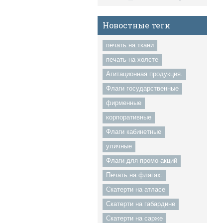
Новостные теги
печать на ткани
печать на холсте
Агитационная продукция.
Флаги государственные
фирменные
корпоративные
Флаги кабинетные
уличные
Флаги для промо-акций
Печать на флагах.
Скатерти на атласе
Скатерти на габардине
Скатерти на сарже