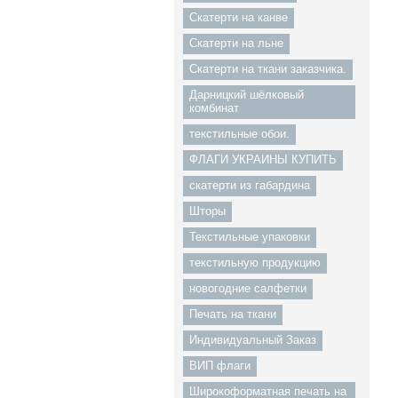
Скатерти на канве
Скатерти на льне
Скатерти на ткани заказчика.
Дарницкий шёлковый
комбинат
текстильные обои.
ФЛАГИ УКРАИНЫ КУПИТЬ
скатерти из габардина
Шторы
Текстильные упаковки
текстильную продукцию
новогодние салфетки
Печать на ткани
Индивидуальный Заказ
ВИП флаги
Широкоформатная печать на